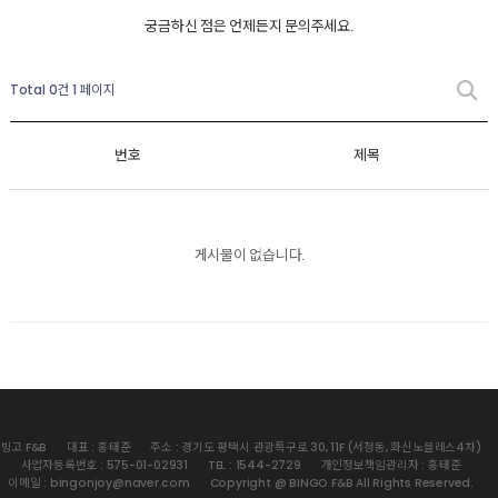
궁금하신 점은 언제든지 문의주세요.
Total 0건
1 페이지
번호
제목
게시물이 없습니다.
빙고 F&B
대표 : 홍태준
주소 : 경기도 평택시 관광특구로 30, 11F (서정동, 화신노블레스4차)
사업자등록번호 : 575-01-02931
TEL : 1544-2729
개인정보책임관리자 : 홍태준
이메일 : bingonjoy@naver.com
Copyright @ BINGO F&B All Rights Reserved.